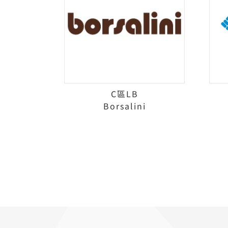
C區LB
Borsalini