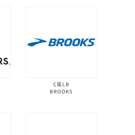
C區LB
BROOKS