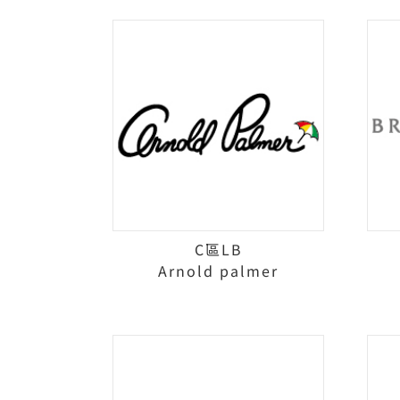
C區LB
Arnold palmer