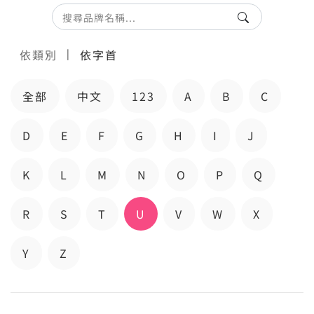
|
依類別
依字首
全部
中文
123
A
B
C
D
E
F
G
H
I
J
K
L
M
N
O
P
Q
R
S
T
U
V
W
X
Y
Z