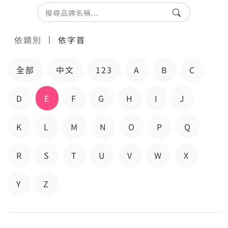
|
依類別
依字首
全部
中文
123
A
B
C
D
E
F
G
H
I
J
K
L
M
N
O
P
Q
R
S
T
U
V
W
X
Y
Z