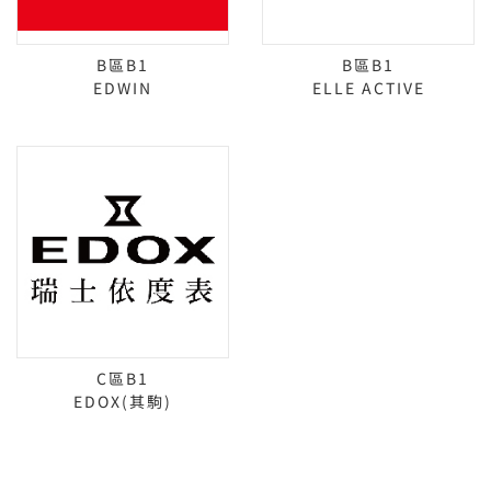
B區B1
B區B1
EDWIN
ELLE ACTIVE
C區B1
EDOX(其駒)