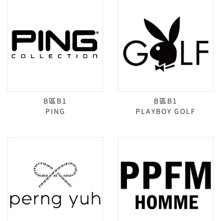
B區B1
B區B1
PING
PLAYBOY GOLF