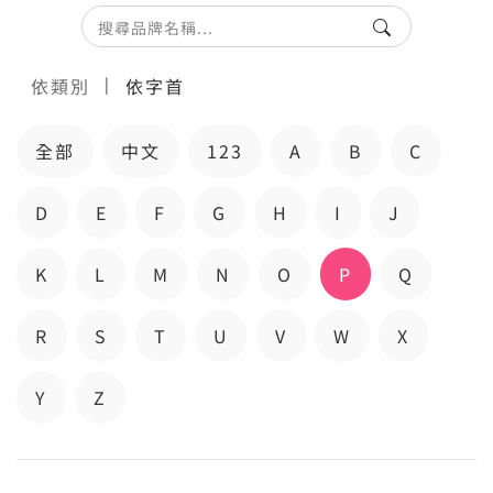
|
依類別
依字首
全部
中文
123
A
B
C
D
E
F
G
H
I
J
K
L
M
N
O
P
Q
R
S
T
U
V
W
X
Y
Z