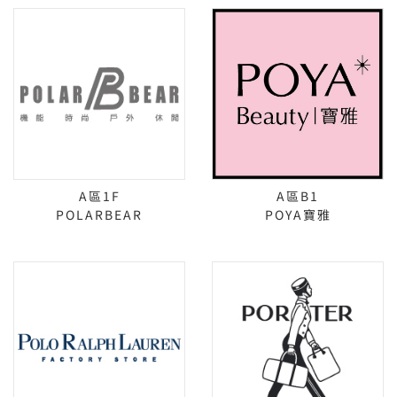
A區1F
A區B1
POLARBEAR
POYA寶雅