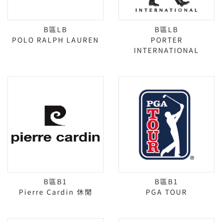
B區LB
B區LB
POLO RALPH LAUREN
PORTER
INTERNATIONAL
B區B1
B區B1
Pierre Cardin 休閒
PGA TOUR